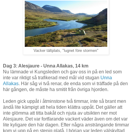
Vacker tältplats, "lugnet före stormen"
Dag 3: Alesjaure - Unna Allakas, 14 km
Nu lämnade vi Kungsleden och gav oss in på en led som
inte var riktigt så trafikerad med mål vid stugan
Unna
Allakas
. Här såg vi två renar, de enda som vi träffade på den
här gången, de måste ha smitit från övriga hjorden.
Leden gick uppåt i åtminstone två timmar, inte så brant men
ändå lite kämpigt att hela tiden klättra uppåt. Det gäller att
inte glömma att titta bakåt och njuta av utsikten ner mot
Alesjaure. Det var fortfarande vackert väder även om det var
lite kyligare den här dagen. Efter några ansträngande timmar
kom vi upp på en stenig platå. I början var leden välskyltad