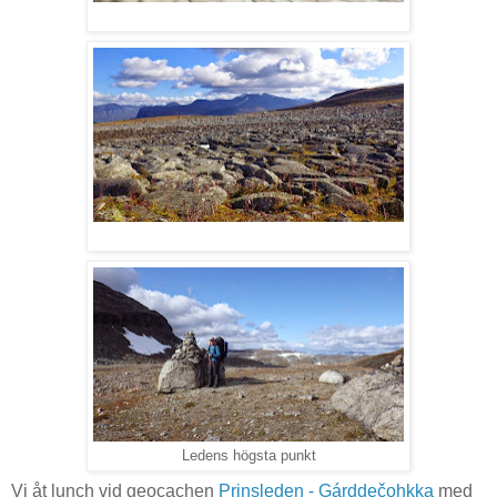
Ledens högsta punkt
Vi åt lunch vid geocachen
Prinsleden - Gárddečohkka
med