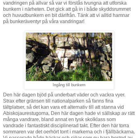
vandringen på allvar så var vi förstås tvungna att utforska
bunkern i närheten. Det gick att gå in i både skyddsrummet
och huvudbunkern en bit därifrån. Tänk att vi alltid hamnar
på bunkeräventyr på våra vandringar!
Ingång till bunkern
Den här dagen bjöd på underbart väder och vackra vyer.
Strax efter gränsen till nationalparken så fanns fina
tältplatser, så det kan vara ett alternativ till att stanna vid
Abiskojaurestugorna, Den här dagen hade vi sällskap av rätt
många vandrare, bland annat en tysk skolklass som
vandrade i fantastiskt disciplinerad takt. Efter den här torra
sommaren var det oerhört torrt i markerna och i fjällbäckarna.
Vi passerade både bäckar och sjöar som nu bara bestod av