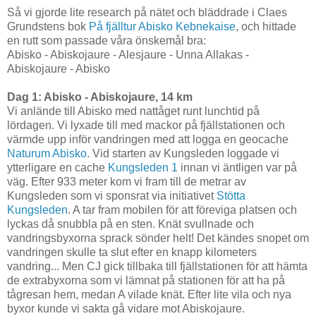
Så vi gjorde lite research på nätet och bläddrade i Claes
Grundstens bok
På fjälltur Abisko Kebnekaise
, och hittade
en rutt som passade våra önskemål bra:
Abisko - Abiskojaure - Alesjaure - Unna Allakas -
Abiskojaure - Abisko
Dag 1: Abisko - Abiskojaure, 14 km
Vi anlände till Abisko med nattåget runt lunchtid på
lördagen. Vi lyxade till med mackor på fjällstationen och
värmde upp inför vandringen med att logga en geocache
Naturum Abisko
. Vid starten av Kungsleden loggade vi
ytterligare en cache
Kungsleden 1
innan vi äntligen var på
väg. Efter 933 meter kom vi fram till de metrar av
Kungsleden som vi sponsrat via initiativet
Stötta
Kungsleden
. A tar fram mobilen för att föreviga platsen och
lyckas då snubbla på en sten. Knät svullnade och
vandringsbyxorna sprack sönder helt! Det kändes snopet om
vandringen skulle ta slut efter en knapp kilometers
vandring... Men CJ gick tillbaka till fjällstationen för att hämta
de extrabyxorna som vi lämnat på stationen för att ha på
tågresan hem, medan A vilade knät. Efter lite vila och nya
byxor kunde vi sakta gå vidare mot Abiskojaure.