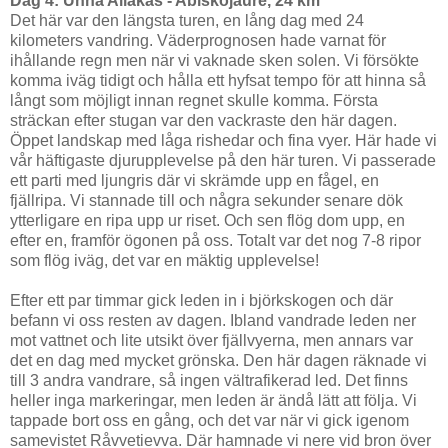
Dag 4: Unna Allakas - Abiskojaure, 24
km
Det här var den längsta turen, en lång dag med 24
kilometers vandring. Väderprognosen hade varnat för
ihållande regn men när vi vaknade sken solen. Vi försökte
komma iväg tidigt och hålla ett hyfsat tempo för att hinna så
långt som möjligt innan regnet skulle komma. Första
sträckan efter stugan var den vackraste den här dagen.
Öppet landskap med låga rishedar och fina vyer. Här hade vi
vår häftigaste djurupplevelse på den här turen. Vi passerade
ett parti med ljungris där vi skrämde upp en fågel, en
fjällripa. Vi stannade till och några sekunder senare dök
ytterligare en ripa upp ur riset. Och sen flög dom upp, en
efter en, framför ögonen på oss. Totalt var det nog 7-8 ripor
som flög iväg, det var en mäktig upplevelse!
Efter ett par timmar gick leden in i björkskogen och där
befann vi oss resten av dagen. Ibland vandrade leden ner
mot vattnet och lite utsikt över fjällvyerna, men annars var
det en dag med mycket grönska. Den här dagen räknade vi
till 3 andra vandrare, så ingen vältrafikerad led. Det finns
heller inga markeringar, men leden är ändå lätt att följa. Vi
tappade bort oss en gång, och det var när vi gick igenom
samevistet Råvvetievva. Där hamnade vi nere vid bron över