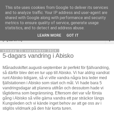
This site uses cookies from Google to deliver its services
and to analyze traffic. Your IP address and user-agent are
shared with Google along with performance and security
metrics to ensure quality of service, generate usage
statistics, and to detect and address abuse.
LEARN MORE
GOT IT
▼
söndag 21 september 2014
5-dagars vandring i Abisko
Månadsskiftet augusti-september är perfekt för fjällvandring,
så därför blev det en tur upp till Abisko. Vi har aldrig vandrat
runt Abisko tidigare, så vi ville vandra några bra leder med
fjällstationen i Abisko som start och mål. Vi hade bara 5
vandringsdagar att planera utifrån och dessutom hade vi
tågtiderna som begränsning. Eftersom det var vår första
gång i Abisko så ville gärna vandra ett par sträckor längs
Kungsleden och vi kände inget behov av att ge oss av i
stiglös vildmark på den här korta turen.