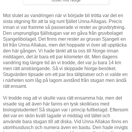
Utsikt mot Norge
Mot slutet av vandringen när vi började bli trötta var det en
sista stigning för att ta sig runt fjället Unna Allagas. Precis
innan vi var framme så passerade vi rester av gruvbrytning.
Den ursprungliga fjällstugan var en gåva från gruvbolaget
Sjangelibolaget. Det finns mer rester av gruvan Sjangeli en
bit från Unna Allakas, men det hoppade vi över att upptäcka
den här gången. Vi hade tänkt att ta oss till Norge innan
middagen, det är bara ett par kilometer dit. Men dagens
vandring tog längre tid än vi trodde, det var ju bara 14 km
men rätt ansträngande. Så vi skippade Norge-besöket.
Stugvärden tipsade om ett par bra tältplatser och vi valde en
i närheten som låg på lagom avstånd från stugan men ändå
rätt ensamt.
Vi trodde nog att vi skulle vara rätt ensamma här, men det
visade sig att även här fanns en tysk skolklass med
biologistudenter! Så stugan var i princip fullbelagd. Eftersom
det var en skön kväll lagade vi middag vid tältet och
använde bara stugan till att diska. Vid Unna Allakas finns en
utomhusdusch och numera även en bastu. Den hade invigts