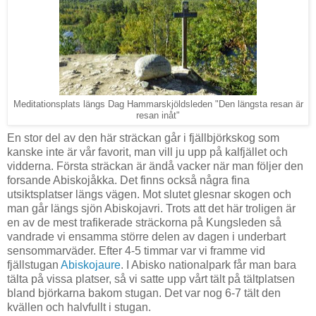
Meditationsplats längs Dag Hammarskjöldsleden "Den längsta resan är
resan inåt"
En stor del av den här sträckan går i fjällbjörkskog som
kanske inte är vår favorit, man vill ju upp på kalfjället och
vidderna. Första sträckan är ändå vacker när man följer den
forsande Abiskojåkka. Det finns också några fina
utsiktsplatser längs vägen. Mot slutet glesnar skogen och
man går längs sjön Abiskojavri. Trots att det här troligen är
en av de mest trafikerade sträckorna på Kungsleden så
vandrade vi ensamma större delen av dagen i underbart
sensommarväder. Efter 4-5 timmar var vi framme vid
fjällstugan
Abiskojaure
. I Abisko nationalpark får man bara
tälta på vissa platser, så vi satte upp vårt tält på tältplatsen
bland björkarna bakom stugan. Det var nog 6-7 tält den
kvällen och halvfullt i stugan.