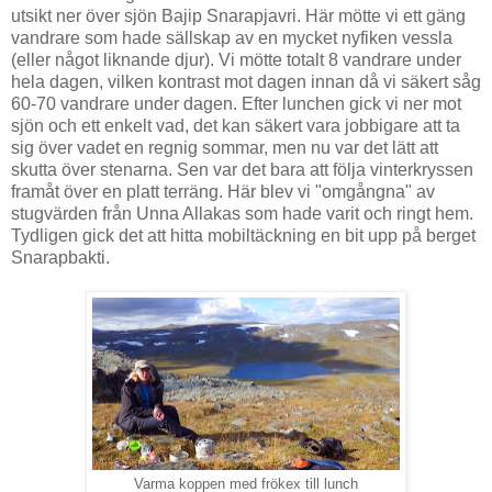
utsikt ner över sjön Bajip Snarapjavri. Här mötte vi ett gäng
vandrare som hade sällskap av en mycket nyfiken vessla
(eller något liknande djur). Vi mötte totalt 8 vandrare under
hela dagen, vilken kontrast mot dagen innan då vi säkert såg
60-70 vandrare under dagen. Efter lunchen gick vi ner mot
sjön och ett enkelt vad, det kan säkert vara jobbigare att ta
sig över vadet en regnig sommar, men nu var det lätt att
skutta över stenarna. Sen var det bara att följa vinterkryssen
framåt över en platt terräng. Här blev vi "omgångna" av
stugvärden från Unna Allakas som hade varit och ringt hem.
Tydligen gick det att hitta mobiltäckning en bit upp på berget
Snarapbakti.
Varma koppen med frökex till lunch