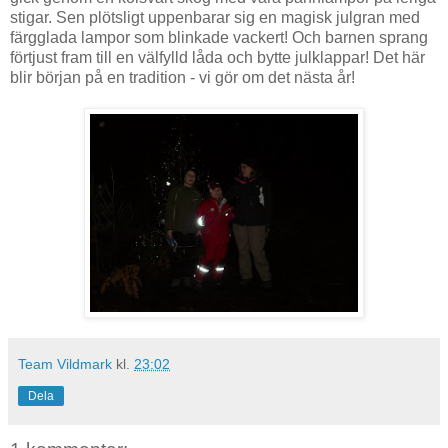
stigar. Sen plötsligt uppenbarar sig en magisk julgran med
färgglada lampor som blinkade vackert! Och barnen sprang
förtjust fram till en välfylld låda och bytte julklappar! Det här
blir början på en tradition - vi gör om det nästa år!
Team Vildmark
kl.
23:02
Dela