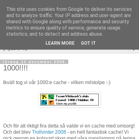
This site uses cookies from Google to deliver its services
and to analyze traffic. Your IP address and user-agent are
shared with Google along with performance and security
metrics to ensure quality of service, generate usage
statistics, and to detect and address abuse.
LEARN MORE
GOT IT
▼
lördag 13 december 2008
1000!!!!
Ikväll tog vi vår 1000:e cache - vilken milstolpe :-)
Och för att riktigt fira detta så valde vi en cache med omsorg!
Och det blev
Trollvinter 2008
- en helt fantastisk cache! Vi
gick genom en kolsvart skog med våra pannlampor på leriga